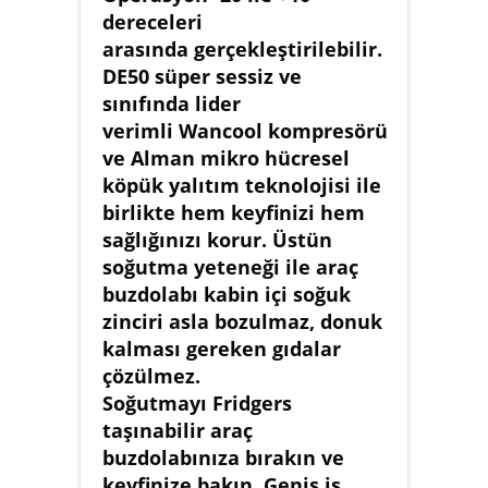
dereceleri
arasında gerçekleştirilebilir.
DE50 süper sessiz ve
sınıfında lider
verimli Wancool kompresörü
ve Alman mikro hücresel
köpük yalıtım teknolojisi ile
birlikte hem keyfinizi hem
sağlığınızı korur. Üstün
soğutma yeteneği ile araç
buzdolabı kabin içi soğuk
zinciri asla bozulmaz, donuk
kalması gereken gıdalar
çözülmez.
Soğutmayı Fridgers
taşınabilir araç
buzdolabınıza bırakın ve
keyfinize bakın. Geniş iş