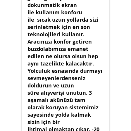
dokunmatik ekran
ile kullanım konforu
ile sıcak uzun yollarda sizi
serinletmek için en son
teknolojileri kullanır.
Aracınıza konfor getiren
buzdolabımıza emanet
edilen ne olursa olsun hep
aynı tazelikte kalacaktır.
Yolculuk esnasında durmayı
sevmeyenlerdenseniz
doldurun ve uzun
süre alışverişi unutun. 3
aşamalı akünüzü tam
olarak koruyan sistemimiz
sayesinde yolda kalmak
sizin için bir
ihtimal olmaktan çıkar. -20