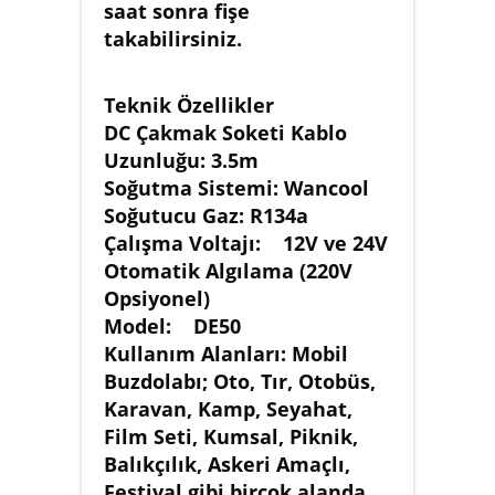
saat sonra fişe
takabilirsiniz.
Teknik Özellikler
DC Çakmak Soketi Kablo
Uzunluğu: 3.5m
Soğutma Sistemi: Wancool
Soğutucu Gaz: R134a
Çalışma Voltajı: 12V ve 24V
Otomatik Algılama (220V
Opsiyonel)
Model: DE50
Kullanım Alanları: Mobil
Buzdolabı; Oto, Tır, Otobüs,
Karavan, Kamp, Seyahat,
Film Seti, Kumsal, Piknik,
Balıkçılık, Askeri Amaçlı,
Festival gibi birçok alanda