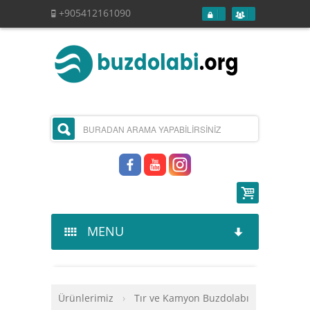
+905412161090
MENU
Kurumsal
Ürünlerimiz
›
Tır ve Kamyon Buzdolabı
Ürünlerimiz
Hakkımızda