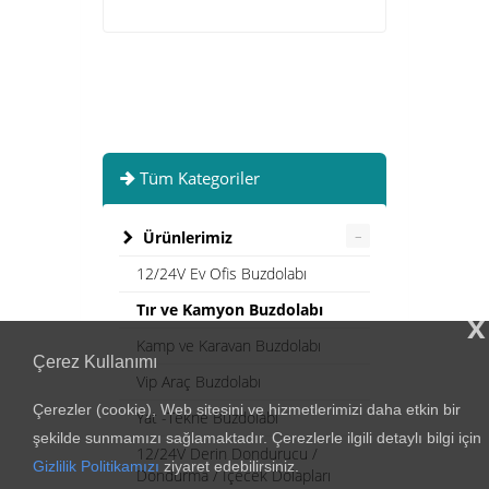
Tüm Kategoriler
–
Ürünlerimiz
12/24V Ev Ofis Buzdolabı
Tır ve Kamyon Buzdolabı
x
Kamp ve Karavan Buzdolabı
Çerez Kullanımı
Vip Araç Buzdolabı
Çerezler (cookie), Web sitesini ve hizmetlerimizi daha etkin bir
Yat -Tekne Buzdolabı
şekilde sunmamızı sağlamaktadır. Çerezlerle ilgili detaylı bilgi için
12/24V Derin Dondurucu /
Gizlilik Politikamızı
ziyaret edebilirsiniz.
Dondurma / İçecek Dolapları