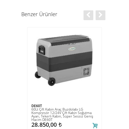
Benzer Ürünler
DE60T
DE30
12/24V
60Lt Çift Kabin Araç Buzdolabı LG
30Lt A
 Güç
Kompresör 12/24V Çift Kabin Soğutma
Fridger
Ayarı, Tekerli Kabin, Süper Sessiz Geniş
Yalıtımı
Hacim DE60T
16.
28.850,00
t