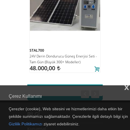
STAL700
DE142
si Seti - Tam Gün
24V Derin Dondurucu Güneş Enerjisi Seti -
142Lt Tekne-Yat/K
Tam Gün (Büyük 300+ Modeller)
Dondurucu 12/24v
48.000,00
Hacim, Cam Raflar,
t
Çalışma
57.500,00
x
Çerez Kullanımı
Çerezler (cookie), Web sitesini ve hizmetlerimizi daha etkin bir
BİLGİ
şekilde sunmamızı sağlamaktadır. Çerezlerle ilgili detaylı bilgi için
Gizlilik Politikamızı
ziyaret edebilirsiniz.
Kurumsal