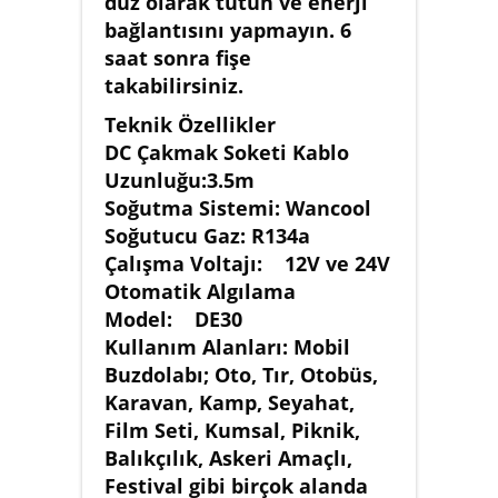
düz olarak tutun ve enerji
bağlantısını yapmayın. 6
saat sonra fişe
takabilirsiniz.
Teknik Özellikler
DC Çakmak Soketi Kablo
Uzunluğu:3.5m
Soğutma Sistemi: Wancool
Soğutucu Gaz: R134a
Çalışma Voltajı: 12V ve 24V
Otomatik Algılama
Model: DE30
Kullanım Alanları: Mobil
Buzdolabı; Oto, Tır, Otobüs,
Karavan, Kamp, Seyahat,
Film Seti, Kumsal, Piknik,
Balıkçılık, Askeri Amaçlı,
Festival gibi birçok alanda