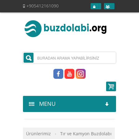
+905412161090
MENU
Kurumsal
Ürünlerimiz
›
Tır ve Kamyon Buzdolabı
Ürünlerimiz
Hakkımızda