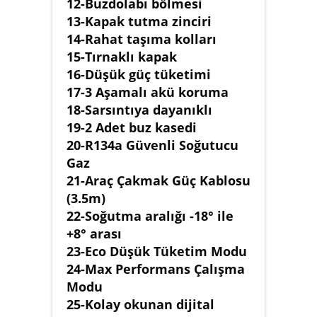
12-Buzdolabı bölmesi
13-Kapak tutma zinciri
14-Rahat taşıma kolları
15-Tırnaklı kapak
16-Düşük güç tüketimi
17-3 Aşamalı akü koruma
18-Sarsıntıya dayanıklı
19-2 Adet buz kasedi
20-R134a Güvenli Soğutucu
Gaz
21-Araç Çakmak Güç Kablosu
(3.5m)
22-Soğutma aralığı -18° ile
+8° arası
23-Eco Düşük Tüketim Modu
24-Max Performans Çalışma
Modu
25-Kolay okunan dijital