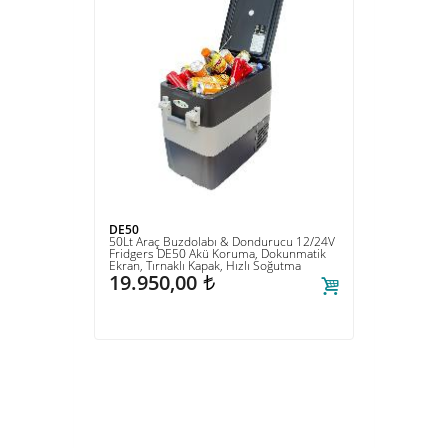
DE50
DE40
50Lt Araç Buzdolabı & Dondurucu 12/24V
40Lt A
Fridgers DE50 Akü Koruma, Dokunmatik
Fridger
Ekran, Tırnaklı Kapak, Hızlı Soğutma
Tüketi
19.950,00
18.
t