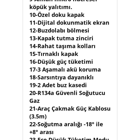
köpük yalıtımı.
10-Özel doku kapak
11-Dijital dokunmatik ekran
12-Buzdolabı bölmesi
13-Kapak tutma zinciri
14-Rahat taşıma kolları
15-Tırnaklı kapak
16-Düşük güç tüketimi
17-3 Aşamalı akü koruma
18-Sarsıntıya dayanıklı
19-2 Adet buz kasedi
20-R134a Güvenli Soğutucu
Gaz
21-Araç Çakmak Güç Kablosu
(3.5m)
22-Soğutma aralığı -18° ile
+8° arası
23-Eco Düşük Tüketim Modu