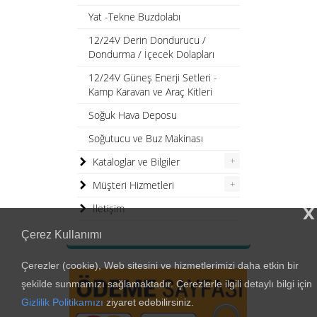
Yat -Tekne Buzdolabı
12/24V Derin Dondurucu /
Dondurma / İçecek Dolapları
12/24V Güneş Enerji Setleri -
Kamp Karavan ve Araç Kitleri
Soğuk Hava Deposu
Soğutucu ve Buz Makinası
+
Kataloglar ve Bilgiler
+
Müşteri Hizmetleri
x
İletişim
Çerez Kullanımı
Çerezler (cookie), Web sitesini ve hizmetlerimizi daha etkin bir
şekilde sunmamızı sağlamaktadır. Çerezlerle ilgili detaylı bilgi için
Gizlilik Politikamızı
ziyaret edebilirsiniz.