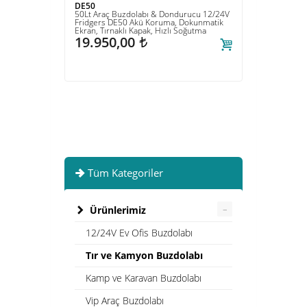
DE50
DE60T
50Lt Araç Buzdolabı & Dondurucu 12/24V
60Lt Çi
Fridgers DE50 Akü Koruma, Dokunmatik
Kompre
Ekran, Tırnaklı Kapak, Hızlı Soğutma
Ayarı, 
19.950,00
Hacim
t
28.
Tüm Kategoriler
–
Ürünlerimiz
12/24V Ev Ofis Buzdolabı
Tır ve Kamyon Buzdolabı
Kamp ve Karavan Buzdolabı
Vip Araç Buzdolabı