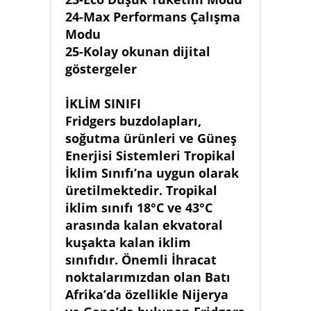
24-Max Performans Çalışma
Modu
25-Kolay okunan dijital
göstergeler
İKLİM SINIFI
Fridgers buzdolapları,
soğutma ürünleri ve Güneş
Enerjisi Sistemleri Tropikal
İklim Sınıfı’na uygun olarak
üretilmektedir. Tropikal
iklim sınıfı 18°C ve 43°C
arasında kalan ekvatoral
kuşakta kalan iklim
sınıfıdır. Önemli İhracat
noktalarımızdan olan Batı
Afrika’da özellikle Nijerya