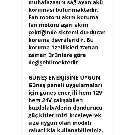
muhafazasını sağlayan akü
koruması bulunmaktadır.
Fan motoru akım koruma
fan motoru aşırı akım
çektiğinde sistemi durduran
koruma devreleridir. Bu
koruma özellikleri zaman
zaman ürünlere göre
değişebilmektedir.
GÜNEŞ ENERJİSİNE UYGUN
Güneş paneli uygulamaları
için güneş enerjili hem 12V
hem 24V çalışabilen
buzdolabı/derin dondurucu
güç kitlerimizi inceleyerek
size uygun olan modeli
rahatlıkla kullanabilirsiniz.