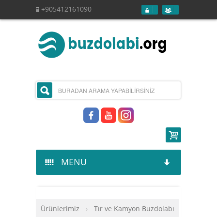
+905412161090
MENU
Kurumsal
Ürünlerimiz
›
Tır ve Kamyon Buzdolabı
Ürünlerimiz
Hakkımızda