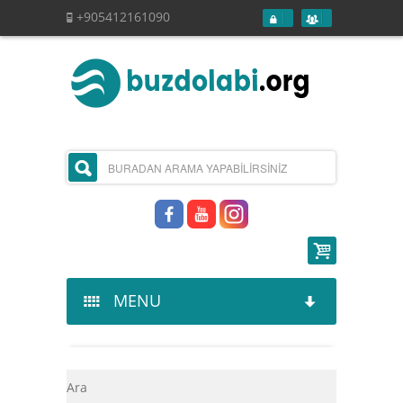
+905412161090
MENU
Kurumsal
Ara
Ürünlerimiz
Hakkımızda