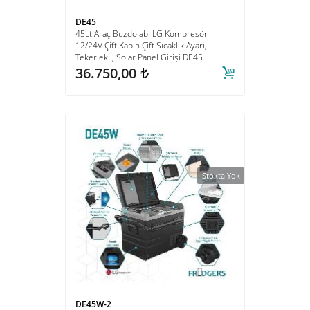
DE45
Soğutucu ve Buz Makinası
45Lt Araç Buzdolabı LG Kompresör
12/24V Çift Kabin Çift Sıcaklık Ayarı,
Tekerlekli, Solar Panel Girişi DE45
36.750,00
t
Stokta Yok
DE45W-2