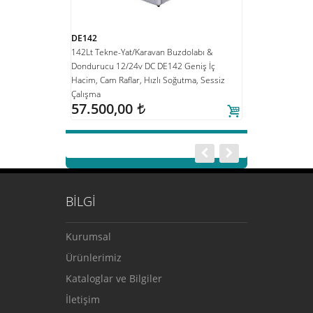
DE142
MIL_FRC10
 Enerjisi Seti -
142Lt Tekne-Yat/Karavan Buzdolabı &
Güneş Enerjili S
eller)
Dondurucu 12/24v DC DE142 Geniş İç
245.750,00
Hacim, Cam Raflar, Hızlı Soğutma, Sessiz
Çalışma
57.500,00
t
BİLGİ
Kurumsal
Ürünlerimiz
Kataloglar ve Bilgiler
İletişim